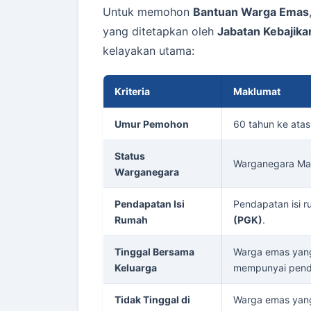
Untuk memohon
Bantuan Warga Emas
yang ditetapkan oleh
Jabatan Kebajik
kelayakan utama:
Kriteria
Maklumat
Umur Pemohon
60 tahun ke atas
Status
Warganegara Mala
Warganegara
Pendapatan Isi
Pendapatan isi r
Rumah
(PGK)
.
Tinggal Bersama
Warga emas yang
Keluarga
mempunyai penda
Tidak Tinggal di
Warga emas yang 